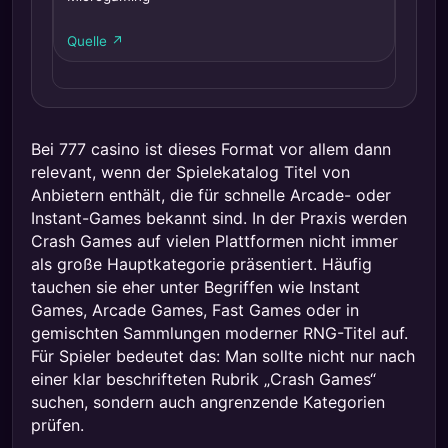
Quelle ↗
Bei 777 casino ist dieses Format vor allem dann
relevant, wenn der Spielekatalog Titel von
Anbietern enthält, die für schnelle Arcade- oder
Instant-Games bekannt sind. In der Praxis werden
Crash Games auf vielen Plattformen nicht immer
als große Hauptkategorie präsentiert. Häufig
tauchen sie eher unter Begriffen wie Instant
Games, Arcade Games, Fast Games oder in
gemischten Sammlungen moderner RNG-Titel auf.
Für Spieler bedeutet das: Man sollte nicht nur nach
einer klar beschrifteten Rubrik „Crash Games“
suchen, sondern auch angrenzende Kategorien
prüfen.