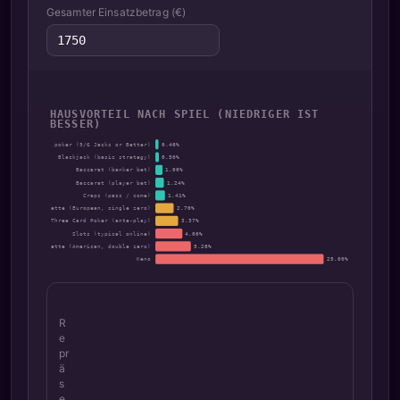
Gesamter Einsatzbetrag (€)
HAUSVORTEIL NACH SPIEL (NIEDRIGER IST
BESSER)
Video poker (9/6 Jacks or Better)
0.46%
Blackjack (basic strategy)
0.50%
Baccarat (banker bet)
1.06%
Baccarat (player bet)
1.24%
Craps (pass / come)
1.41%
Roulette (European, single zero)
2.70%
Three Card Poker (ante-play)
3.37%
Slots (typical online)
4.00%
Roulette (American, double zero)
5.26%
Keno
25.00%
R
e
pr
ä
s
e