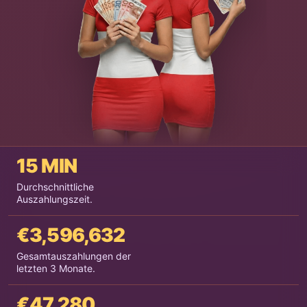
15 MIN
Durchschnittliche
Auszahlungszeit.
€3,596,632
Gesamtauszahlungen der
letzten 3 Monate.
€47,280