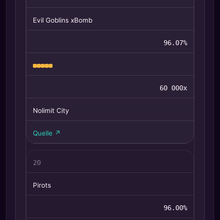
Evil Goblins xBomb
96.07%
5/5
60 000x
Nolimit City
Quelle ↗
20
Pirots
96.00%