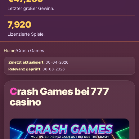
Letzter großer Gewinn.
7,920
Lizenzierte Spiele.
Home
/
Crash Games
Zuletzt aktualisiert:
30-04-2026
Relevanz geprüft:
06-08-2026
Crash Games bei 777
casino