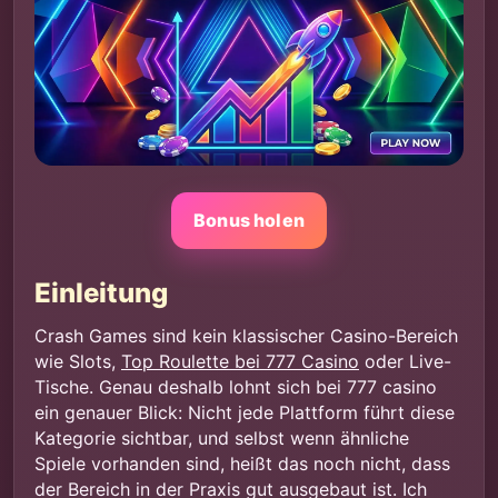
Bonus holen
Einleitung
Crash Games sind kein klassischer Casino-Bereich
wie Slots,
Top Roulette bei 777 Casino
oder Live-
Tische. Genau deshalb lohnt sich bei 777 casino
ein genauer Blick: Nicht jede Plattform führt diese
Kategorie sichtbar, und selbst wenn ähnliche
Spiele vorhanden sind, heißt das noch nicht, dass
der Bereich in der Praxis gut ausgebaut ist. Ich