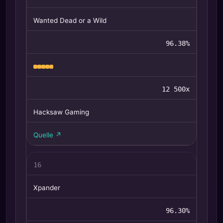
Wanted Dead or a Wild
96.38%
5/5
12 500x
Hacksaw Gaming
Quelle ↗
16
Xpander
96.30%