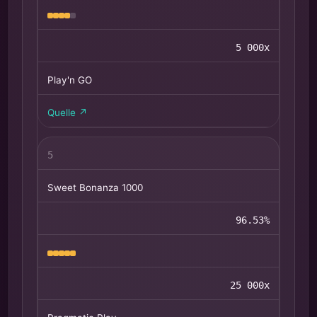
4/5
5 000x
Play'n GO
Quelle ↗
5
Sweet Bonanza 1000
96.53%
5/5
25 000x