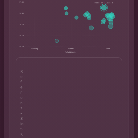
97.1%
Dead or Alive 2
96.6%
96.2%
95.7%
95.3%
Niedrig
Mittel
Hoch
Volatilität →
R
e
f
e
r
e
n
z
-
S
lo
t-
K