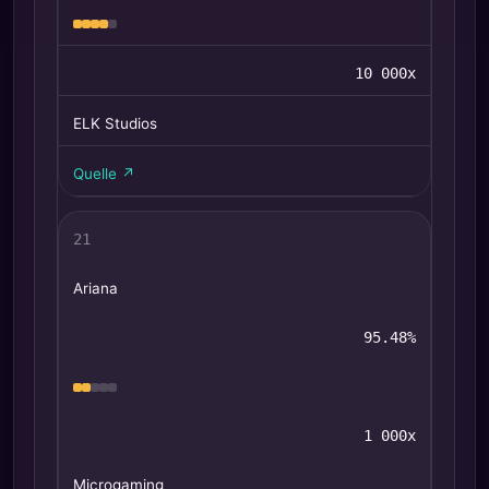
4/5
10 000x
ELK Studios
Quelle ↗
21
Ariana
95.48%
2/5
1 000x
Microgaming